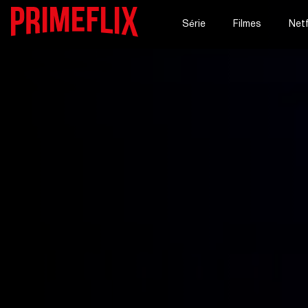
Série
Filmes
Netf