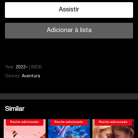
Assistir
Adicionar à lista
Year:
2022–
|
IMDB:
Genres:
Aventura
Temporada 1
Serie 6
Temporada 1
Serie 1
Serie 2
Similar
Serie 3
Serie 4
Recém-adicionado
Recém-adicionado
Recém-adicionado
Serie 5
Serie 6