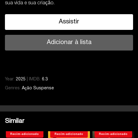
sua vida e sua criação.
Assistir
Adicionar à lista
Year:
2025
|
IMDB:
6.3
Genres:
Ação
Suspense
Similar
Recém-adicionado
Recém-adicionado
Recém-adicionado