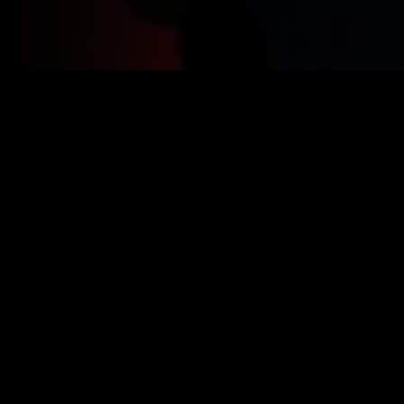
Year:
2023
|
IMDB:
4.7
Genres:
Ficção Científica
Suspense
Terror
Similar
Recém-adicionado