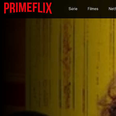
Série
Filmes
Netf