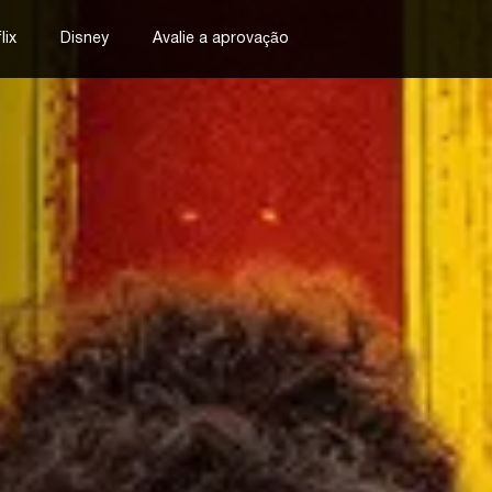
lix
Disney
Avalie a aprovação