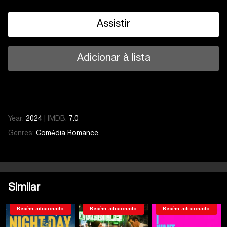
Assistir
Adicionar à lista
Year:
2024
|
IMDB:
7.0
Genres:
Comédia
Romance
Similar
Recém-adicionado
Recém-adicionado
Recém-adicionado