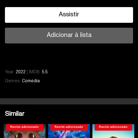
Assistir
Adicionar à lista
Year:
2022
|
IMDB:
5.5
Genres:
Comédia
Similar
Recém-adicionado
Recém-adicionado
Recém-adicionado