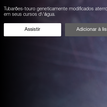
Tubarões-touro geneticamente modificados aterr
em seus cursos d\'água.
Assistir
Adicionar à lis