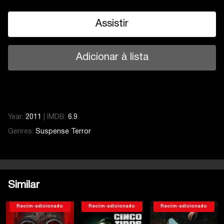
Assistir
Adicionar à lista
Year:
2011
|
IMDB:
6.9
Genres:
Suspense
Terror
Similar
Recém-adicionado
Recém-adicionado
Recém-adicionado