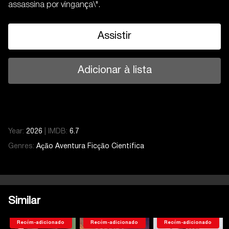
assassina por vingança\".
Assistir
Adicionar à lista
Year:
2026
|
IMDB:
6.7
Genres:
Ação
Aventura
Ficção Científica
Similar
Recém-adicionado
Recém-adicionado
Recém-adicionado