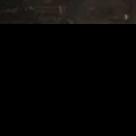
nado
Recém-adicionado
Rec