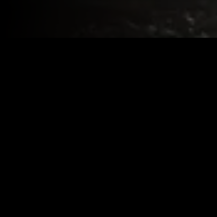
Year:
2013
|
IMDB:
5.5
Genres:
Ação
Suspense
Similar
Recém-adicionado
Recém-adicio