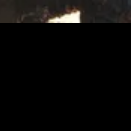
ém-adicionado
Recém-adicionado