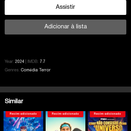
Assistir
Adicionar à lista
Year:
2024
|
IMDB:
7.7
Genres:
Comédia
Terror
Similar
Recém-adicionado
Recém-adicionado
Recém-adicionado