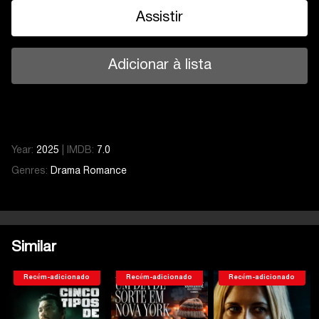
Assistir
Adicionar à lista
Year:
2025
|
IMDB:
7.0
Genres:
Drama
Romance
Similar
Recém-adicionado
Recém-adicionado
Recém-adicionado