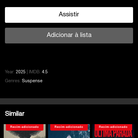
Assistir
Adicionar à lista
Year:
2025
|
IMDB:
4.5
Genres:
Suspense
Similar
Recém-adicionado
Recém-adicionado
Recém-adicionado