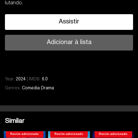
lutando.
Assistir
Adicionar à lista
Year:
2024
|
IMDB:
6.0
Genres:
Comédia
Drama
Similar
Recém-adicionado
Recém-adicionado
Recém-adicionado