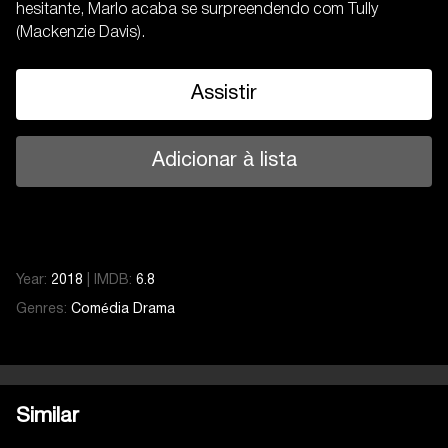
hesitante, Marlo acaba se surpreendendo com Tully
(Mackenzie Davis).
Assistir
Adicionar à lista
Year:
2018
|
IMDB:
6.8
Genres:
Comédia
Drama
Similar