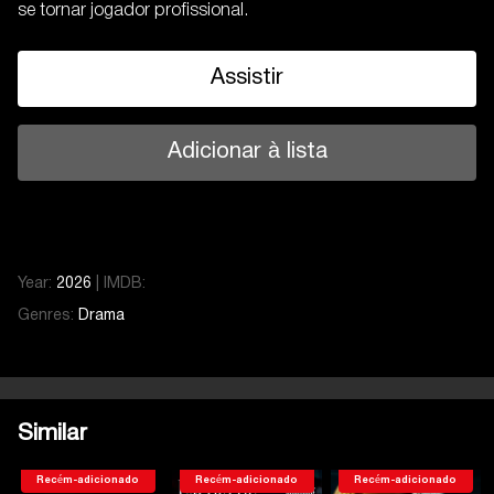
se tornar jogador profissional.
Assistir
Adicionar à lista
Year:
2026
|
IMDB:
Genres:
Drama
Similar
Recém-adicionado
Recém-adicionado
Recém-adicionado