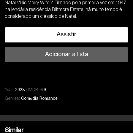
Natal \"His Merry Wife!\" Filmado pela primeira vez em 1947
na lendária residência Biltmore Estate, há muito tempo é
considerado um clássico de Natal.
Assistir
Adicionar à lista
Year:
2023
|
IMDB:
6.9
Genres:
Comédia
Romance
Similar