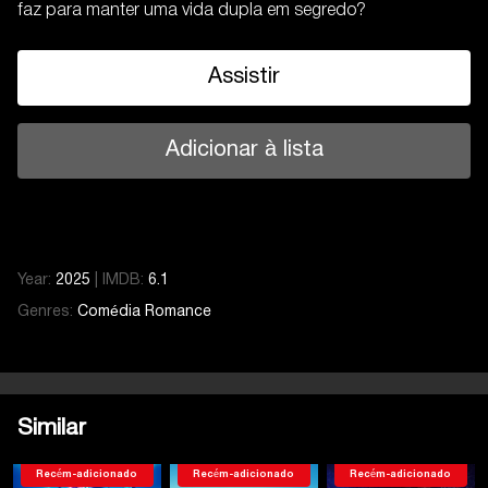
faz para manter uma vida dupla em segredo?
Assistir
Adicionar à lista
Year:
2025
|
IMDB:
6.1
Genres:
Comédia
Romance
Similar
Recém-adicionado
Recém-adicionado
Recém-adicionado