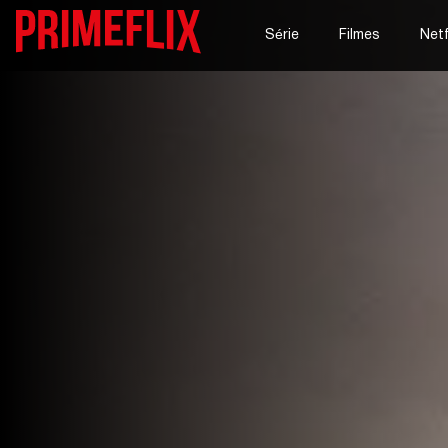
Série
Filmes
Netf