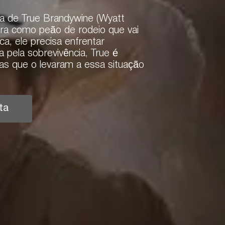
a de True Brandywine (Wyatt
ira como peão de rodeio que vai
a, ele precisa enfrentar
a pela sobrevivência, True é
ias que o levaram a essa situação
ta