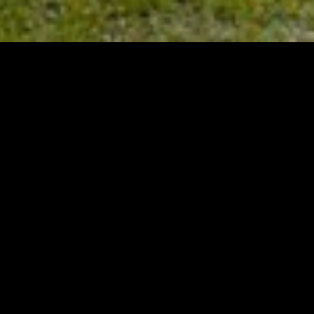
ém-adicionado
Recém-adicionado