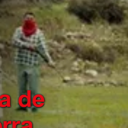
a de
rra