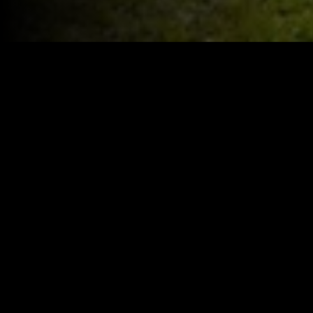
Year:
2025
|
IMDB:
Genres:
Comédia
Similar
Recém-adicionado
Recém-adicio