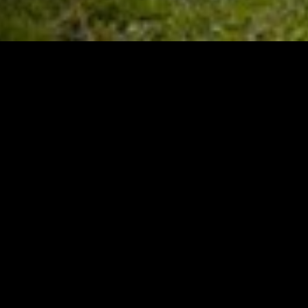
nado
Recém-adicionado
Rec