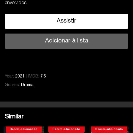
envolvidos.
Assistir
Adicionar à lista
Year:
2021
|
IMDB:
7.5
Genres:
Drama
Similar
Recém-adicionado
Recém-adicionado
Recém-adicionado